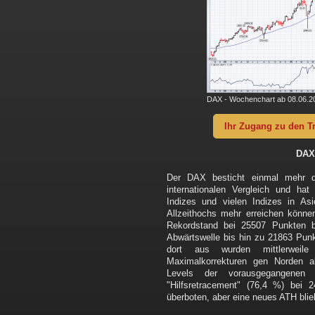
DAX - Wochenchart ab 08.06.20
Ihr Zugang zu den T
DAX
Der DAX besticht einmal mehr d
internationalen Vergleich und h
Indizes und vielen Indizes in As
Allzeithochs mehr erreichen könn
Rekordstand bei 25507 Punkten b
Abwärtswelle bis hin zu 21863 Punk
dort aus wurden mittlerweil
Maximalkorrekturen gen Norden a
Levels der vorausgegangenen 
"Hilfsretracement" (76,4 %) bei 
überboten, aber eine neues ATH bli