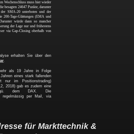
um Wochenschluss muss hier wieder
 die besagten 24647 Punkte, darunter
 der SMA-20 unterboten und der
die 200-Tage-Glättungen (EMA und
Darunter würde dann so mancher
sserung der Lage nur und frühestens
ser via Gap-Closing oberhalb von
lyse erhalten Sie über den
ar
.
mehr als 19 Jahre in Folge
 Jahren eines stark fallenden
nur im Positionstrading)
012, 2018) gab es zudem eine
e ggü. dem DAX. Die
 regelmässig per Mail, via
dresse für Markttechnik &