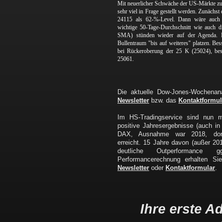
Mit neuerlicher Schwäche der US-Märkte z
sehr viel in Frage gestellt werden. Zunächst
24115 als 62-%-Level. Dann wäre auch
wichtige 50-Tage-Durchschnitt wie auch 
SMA) stünden wieder auf der Agenda. 
Bullentraum "bis auf weiteres" platzen. Be
bei Rückeroberung der 25 K (25024), bes
25061.
Die aktuelle Dow-Jones-Wochenana
Newsletter
bzw. das
Kontaktformul
Im HS-Tradingservice sind nun 
positive Jahresergebnisse (auch in
DAX, Ausnahme war 2018, dort 
erreicht. 15 Jahre davon (außer 2
deutliche Outperformanc
Performancerechnung erhalten Sie
Newsletter
oder
Kontaktformular
.
Ihre erste A