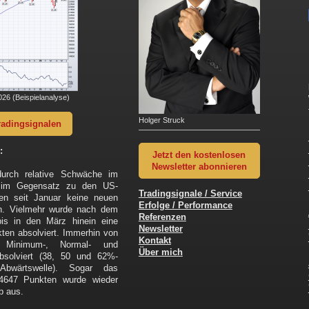
26 (Beispielanalyse)
Holger Struck
radingsignalen
:
Jetzt den kostenlosen
Newsletter abonnieren
urch relative Schwäche im
at im Gegensatz zu den US-
Tradingsignale / Service
ien seit Januar keine neuen
Erfolge / Performance
en. Vielmehr wurde nach dem
Referenzen
is in den März hinein eine
Newsletter
ten absolviert. Immerhin von
Kontakt
e Minimum-, Normal- und
Über mich
bsolviert (38, 50 und 62%-
Abwärtswelle). Sogar das
24647 Punkten wurde wieder
eb aus.