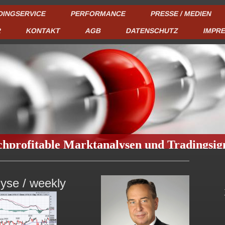
DINGSERVICE
PERFORMANCE
PRESSE / MEDIEN
R
KONTAKT
AGB
DATENSCHUTZ
IMPR
hprofitable Marktanalysen und Tradingsig
yse / weekly